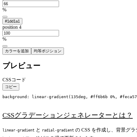
%
#1dd1a1
position 4
%
カラーを追加
均等ポジション
プレビュー
CSSコード
コピー
background: linear-gradient(135deg, #ff6b6b 0%, #feca57
CSSグラデーションジェネレーターとは？
と
の CSS を作成し、背景
linear-gradient
radial-gradient