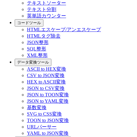
テキストソーター
テキスト分割
英単語カウンター
コードツール
HTMLエスケープ/アンエスケープ
HTMLタグ除去
JSON整形
SQL整形
XML整形
データ変換ツール
ASCII to HEX変換
CSV to JSON変換
HEX to ASCII変換
JSON to CSV変換
JSON to TOON変換
JSON to YAML変換
基数変換
SVG to CSS変換
TOON to JSON変換
URLパーサー
YAML to JSON変換