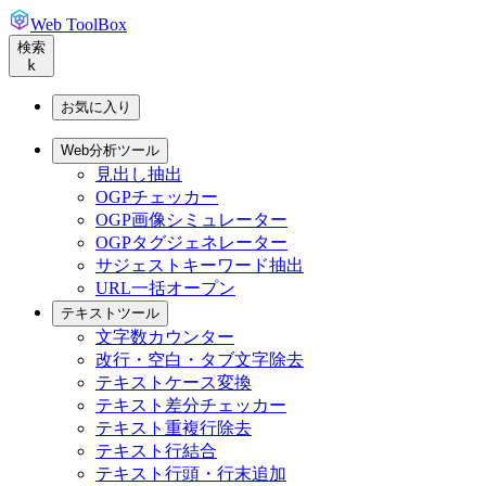
Web ToolBox
検索
k
お気に入り
Web分析ツール
見出し抽出
OGPチェッカー
OGP画像シミュレーター
OGPタグジェネレーター
サジェストキーワード抽出
URL一括オープン
テキストツール
文字数カウンター
改行・空白・タブ文字除去
テキストケース変換
テキスト差分チェッカー
テキスト重複行除去
テキスト行結合
テキスト行頭・行末追加