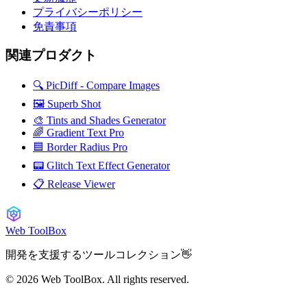
プライバシーポリシー
免責事項
関連プロダクト
🔍 PicDiff - Compare Images
🖼️ Superb Shot
🎨 Tints and Shades Generator
🌈 Gradient Text Pro
🟦 Border Radius Pro
📟 Glitch Text Effect Generator
📋 Release Viewer
Web ToolBox
開発を支援するツールコレクション👋
© 2026
Web ToolBox. All rights reserved.