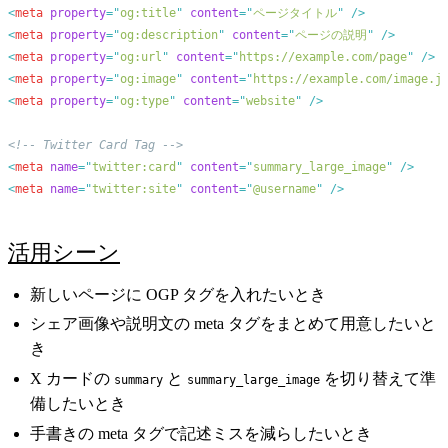
<
meta
 property
=
"
og:title
"
 content
=
"
ページタイトル
"
<
meta
 property
=
"
og:description
"
 content
=
"
ページの説明
"
<
meta
 property
=
"
og:url
"
 content
=
"
https://example.com/page
"
<
meta
 property
=
"
og:image
"
 content
=
"
https://example.com/image.j
<
meta
 property
=
"
og:type
"
 content
=
"
website
"
<
meta
 name
=
"
twitter:card
"
 content
=
"
summary_large_image
"
<
meta
 name
=
"
twitter:site
"
 content
=
"
@username
"
活用シーン
新しいページに OGP タグを入れたいとき
シェア画像や説明文の meta タグをまとめて用意したいと
き
X カードの
と
を切り替えて準
summary
summary_large_image
備したいとき
手書きの meta タグで記述ミスを減らしたいとき