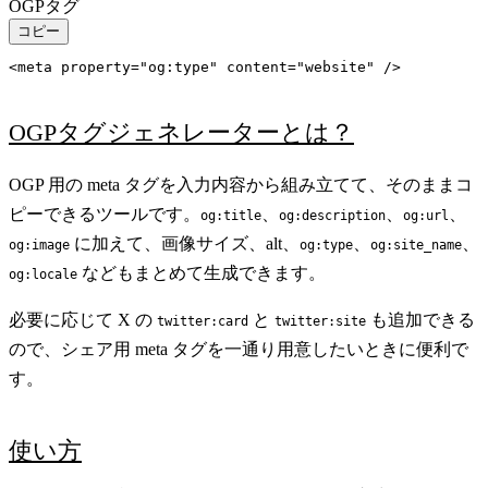
OGPタグ
コピー
<meta property="og:type" content="website" />
OGPタグジェネレーターとは？
OGP 用の meta タグを入力内容から組み立てて、そのままコ
ピーできるツールです。
、
、
、
og:title
og:description
og:url
に加えて、画像サイズ、alt、
、
、
og:image
og:type
og:site_name
などもまとめて生成できます。
og:locale
必要に応じて X の
と
も追加できる
twitter:card
twitter:site
ので、シェア用 meta タグを一通り用意したいときに便利で
す。
使い方