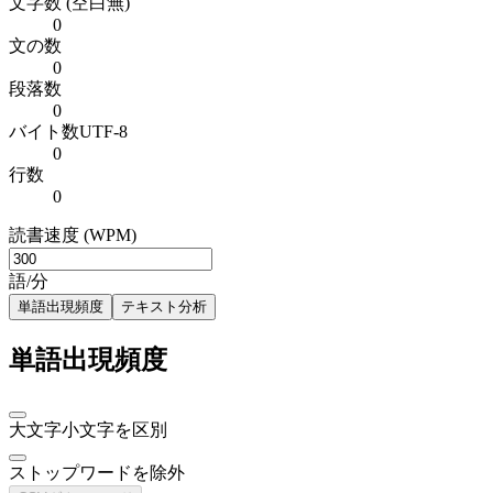
文字数 (空白無)
0
文の数
0
段落数
0
バイト数
UTF-8
0
行数
0
読書速度 (WPM)
語/分
単語出現頻度
テキスト分析
単語出現頻度
大文字小文字を区別
ストップワードを除外