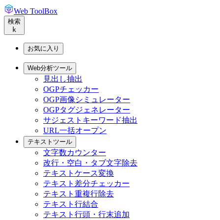
Web ToolBox
検索
k
お気に入り
Web分析ツール
見出し抽出
OGPチェッカー
OGP画像シミュレーター
OGPタグジェネレーター
サジェストキーワード抽出
URL一括オープン
テキストツール
文字数カウンター
改行・空白・タブ文字除去
テキストケース変換
テキスト差分チェッカー
テキスト重複行除去
テキスト行結合
テキスト行頭・行末追加