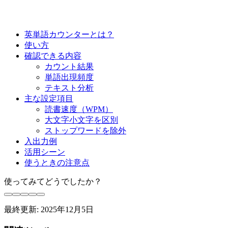
英単語カウンターとは？
使い方
確認できる内容
カウント結果
単語出現頻度
テキスト分析
主な設定項目
読書速度（WPM）
大文字小文字を区別
ストップワードを除外
入出力例
活用シーン
使うときの注意点
使ってみてどうでしたか？
最終更新:
2025年12月5日